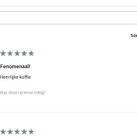
So
★
★
★
★
★
Fenomenaal!
Heerlijke koffie
Was deze recensie nuttig?
★
★
★
★
★