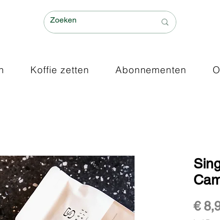
n
Koffie zetten
Abonnementen
O
Sing
Cam
€ 8,