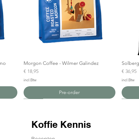
amo
Morgon Coffee - Wilmer Galindez
Solberg
Prijs
Prijs
€ 18,95
€ 36,95
incl.Btw
incl.Btw
Pre-order
Nieuw
Nieuw
Nieuw
Nieuw
Koffie Kennis
Recepten