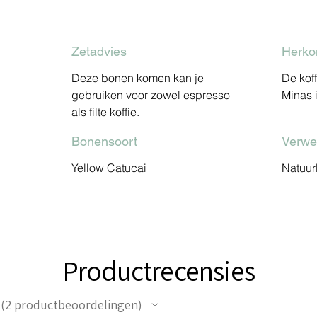
Zetadvies
Herko
Deze bonen komen kan je
De koff
gebruiken voor zowel espresso
Minas i
als filte koffie.
Bonensoort
Verwe
Yellow Catucai
Natuur
Productrecensies
2
productbeoordelingen
2