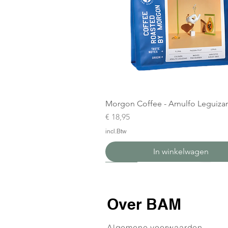
Morgon Coffee - Arnulfo Leguiz
Prijs
€ 18,95
incl.Btw
In winkelwagen
Nieuw
Nieuw
Over BAM
Algemene voorwaarden