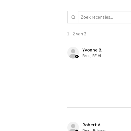
1 - 2 van 2
Yvonne B.
Bree, BE-VLI
Robert V.
Diest, Belgium