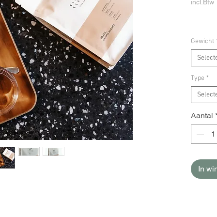
incl.Btw
Gewicht
Select
Type
*
Select
Aantal
In w