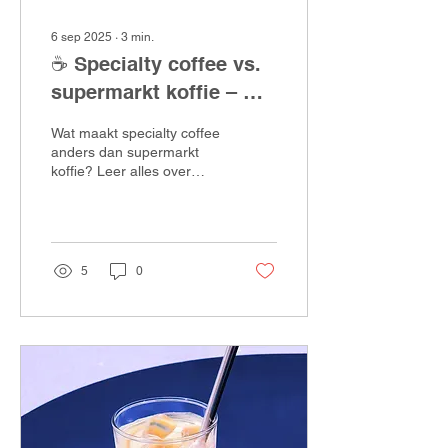
6 sep 2025
∙
3
min.
☕ Specialty coffee vs.
supermarkt koffie – wat
is het verschil?
Wat maakt specialty coffee
anders dan supermarkt
koffie? Leer alles over
kwaliteit, herkomst, smaak
en duurzaamheid met
BAM Coffee.
5
0