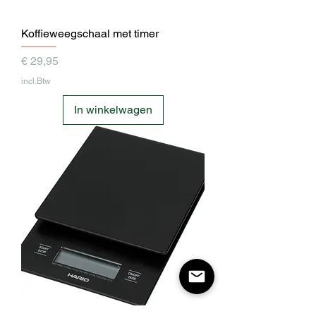
Koffieweegschaal met timer
Prijs
€ 29,95
incl.Btw
In winkelwagen