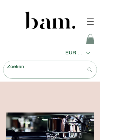
EUR (€)