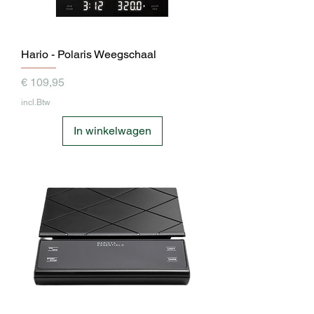
Hario - Polaris Weegschaal
Prijs
€ 109,95
incl.Btw
In winkelwagen