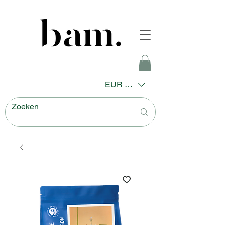
EUR (€)