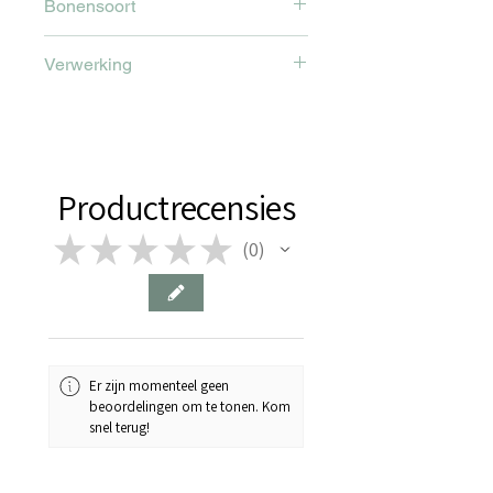
Bonensoort
Pink Bourbon
Verwerking
Natte verwerking
Productrecensies
★
★
★
★
★
0
0
Er zijn momenteel geen
beoordelingen om te tonen. Kom
snel terug!