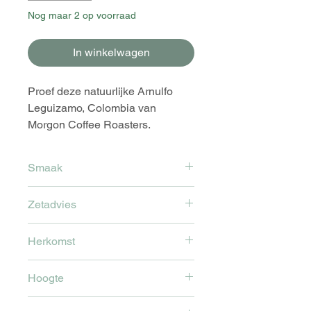
Nog maar 2 op voorraad
In winkelwagen
Proef deze natuurlijke Arnulfo
Leguizamo, Colombia van
Morgon Coffee Roasters.
Smaak
Bloemig en sappig met tropische
Zetadvies
tonen van passievrucht en
mandarijn.
Deze bonen zijn gebrand voor
Herkomst
filter koffie.
De koffie is afkomstig
Hoogte
van Colombia, San Augustin
1840 m boven de zeespiegel