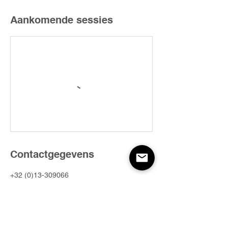
Aankomende sessies
Contactgegevens
+32 (0)13-309066
info@bam.coffee
Venusbergstraat 53, Beringen, België