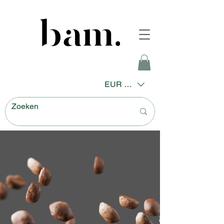
EUR (€)