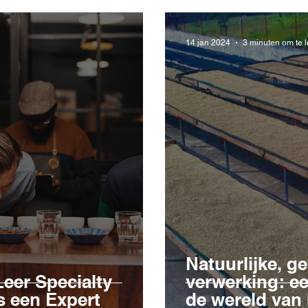
14 jan 2024
3 minuten om te 
Natuurlijke, 
Leer Specialty
verwerking: e
s een Expert
de wereld van 