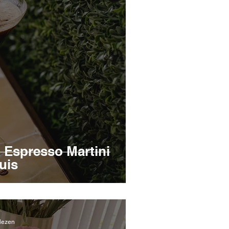
 Espresso Martini
uis
 lezen