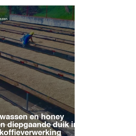
lezen
gewassen en honey
en diepgaande duik in
koffieverwerking