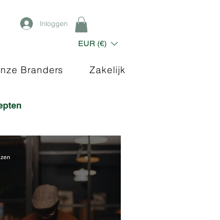
Inloggen
EUR (€)
nze Branders
Zakelijk
epten
ezen