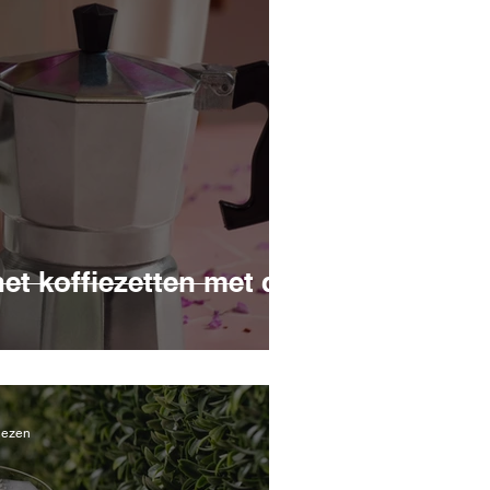
et koffiezetten met de
lezen