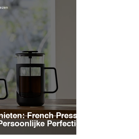
lezen
nieten: French Press
Persoonlijke Perfectie!