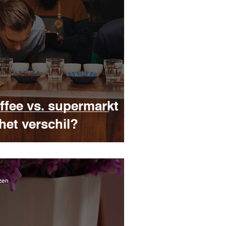
ffee vs. supermarkt
 het verschil?
zen