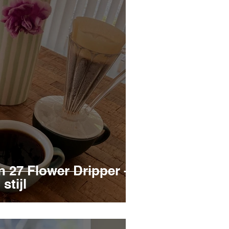
n 27 Flower Dripper -
stijl