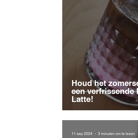
Houd het zomerse
een verfrissende
Latte!
11 sep 2024
3 minuten om te lezen