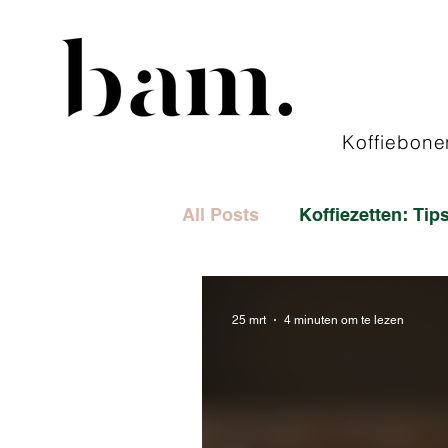
Koffiebone
All Posts
Koffiezetten: Ti
25 mrt
4 minuten om te lezen