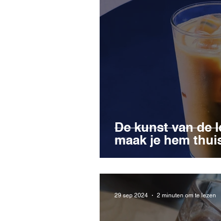
De kunst van de I
maak je hem thui
29 sep 2024
2 minuten om te lezen