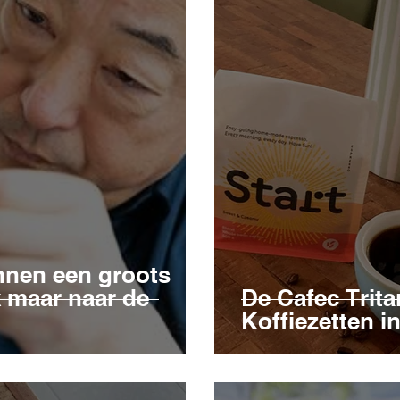
nnen een groots
k maar naar de
De Cafec Trita
Koffiezetten in 