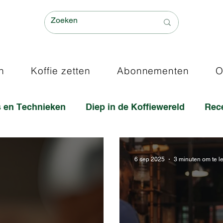
n
Koffie zetten
Abonnementen
O
ps en Technieken
Diep in de Koffiewereld
Rec
6 sep 2025
3 minuten om te l