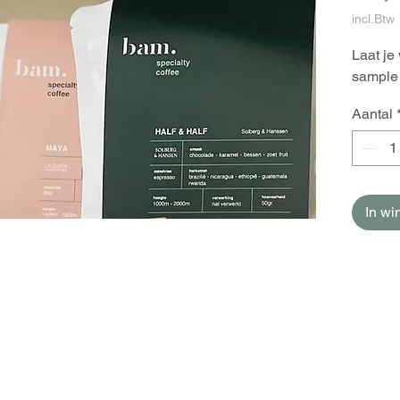
incl.Btw
Laat je
sample 
Aantal
In w