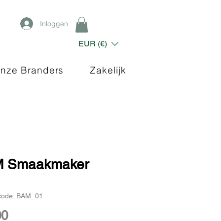
Inloggen
EUR (€)
nze Branders
Zakelijk
 Smaakmaker
code: BAM_01
Prijs
00