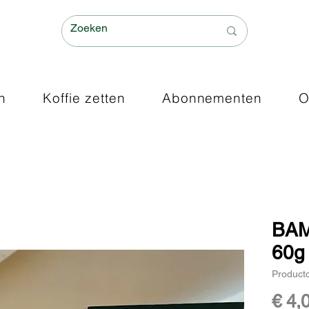
n
Koffie zetten
Abonnementen
O
BAM
60g
Product
€ 4,