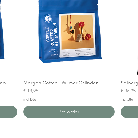
amo
Morgon Coffee - Wilmer Galindez
Solberg
Prijs
Prijs
€ 18,95
€ 36,95
incl.Btw
incl.Btw
Pre-order
Nieuw
Nieuw
Nieuw
Nieuw