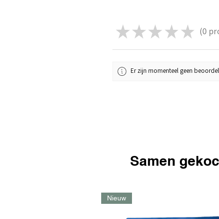
★
★
★
★
★
0
pr
0
Er zijn momenteel geen beoordel
Samen gekoc
Nieuw