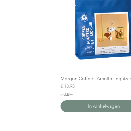
Morgon Coffee - Arnulfo Leguiz
Prijs
€ 18,95
incl.Btw
In winkelwagen
Nieuw
Nieuw