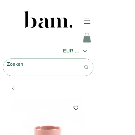
EUR (€)