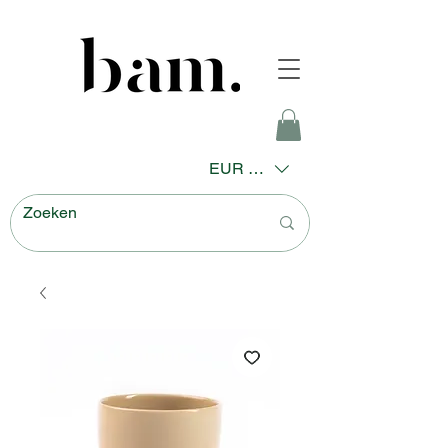
EUR (€)