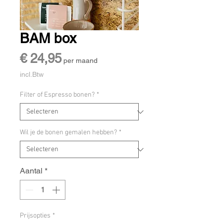
BAM box
Prijs
€ 24,95
per maand
incl.Btw
Filter of Espresso bonen?
*
Wil je de bonen gemalen hebben?
*
Aantal
*
Prijsopties
*