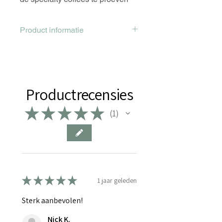
en te vergelijken.
Product informatie
Laat je verrassen door 5 x 60gr
specialty koffie van verschillende
branders uit heel Europa.
Productrecensies
★
★
★
★
★
1
1
★
★
★
★
★
1 jaar geleden
Sterk aanbevolen!
Nick K.