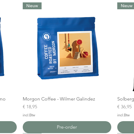
Nieuw
Nieuw
amo
Morgon Coffee - Wilmer Galindez
Solberg
Prijs
Prijs
€ 18,95
€ 36,95
incl.Btw
incl.Btw
Pre-order