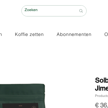
n
Koffie zetten
Abonnementen
O
Sol
Jim
Product
€ 36