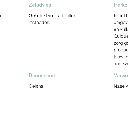
Zetadvies
Herko
n
Geschikt voor alle filter
In het
methodes.
omgeve
en vul
Quique
zorg ge
produc
toewij
aan kwa
Bonensoort
Verwe
Geisha
Natte 