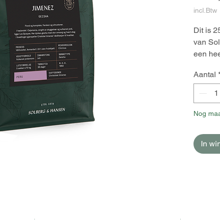
incl.Btw
Dit is 2
van So
een hee
Aantal
Nog maa
In w