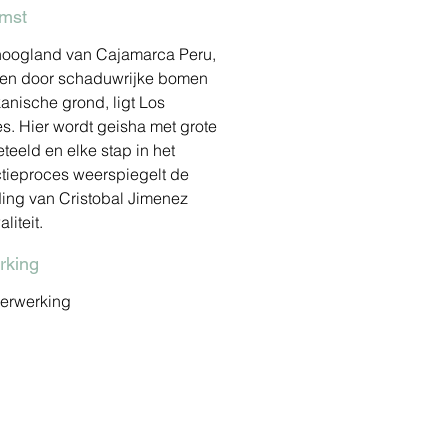
mst
 hoogland van Cajamarca Peru,
n door schaduwrijke bomen
kanische grond, ligt Los
s. Hier wordt geisha met grote
teeld en elke stap in het
tieproces weerspiegelt de
ding van Cristobal Jimenez
liteit.
rking
verwerking