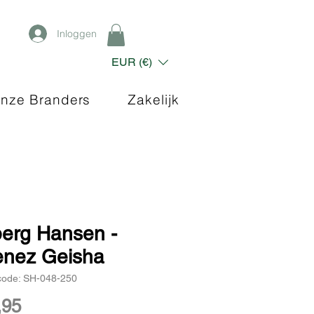
Inloggen
EUR (€)
nze Branders
Zakelijk
berg Hansen -
enez Geisha
code: SH-048-250
Prijs
,95