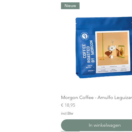
Nieuw
Morgon Coffee - Arnulfo Leguiz
Prijs
€ 18,95
incl.Btw
In winkelwagen