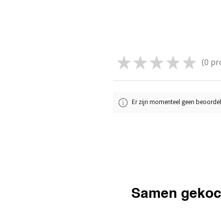
★
★
★
★
★
0
pr
0
Er zijn momenteel geen beoordel
Samen gekoc