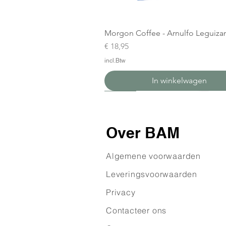
Morgon Coffee - Arnulfo Leguiz
Prijs
€ 18,95
incl.Btw
In winkelwagen
Nieuw
Nieuw
Over BAM
Algemene voorwaarden
Leveringsvoorwaarden
​Privacy
Contacteer ons