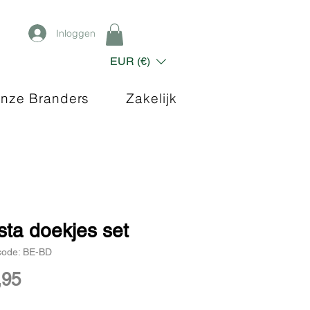
Inloggen
EUR (€)
nze Branders
Zakelijk
sta doekjes set
code: BE-BD
Prijs
,95