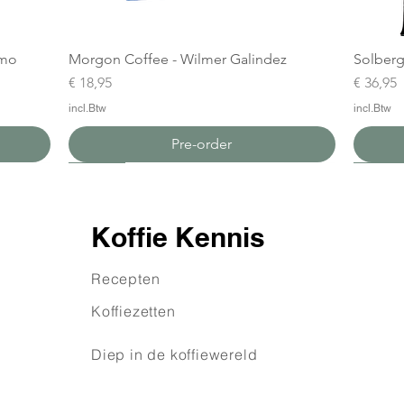
amo
Morgon Coffee - Wilmer Galindez
Solberg
Prijs
Prijs
€ 18,95
€ 36,95
incl.Btw
incl.Btw
Pre-order
Nieuw
Nieuw
Nieuw
Nieuw
Koffie Kennis
Recepten
Koffiezetten
Diep in de koffiewereld