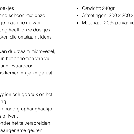
Doekjes!
Gewicht: 240gr
lend schoon met onze
Afmetingen: 300 x 300 
f je machine nu van
Materiaal: 20% polyami
ating heeft, onze doekjes
kken die ontstaan tijdens
 van duurzaam microvezel,
jn in het opnemen van vuil
 snel, waardoor
orkomen en je ze gerust
ygiënisch gebruik en het
ing.
een handig ophanghaakje,
 blijven.
nder het te verspreiden.
onaangename geuren