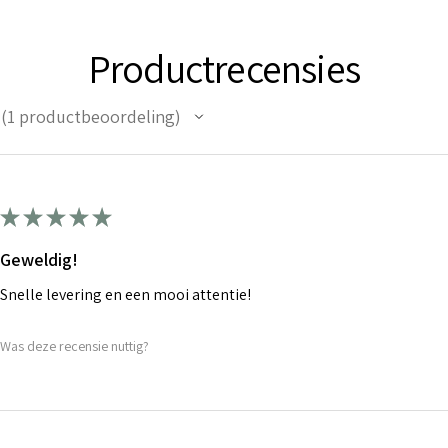
Productrecensies
1
productbeoordeling
1
★
★
★
★
★
Geweldig!
Snelle levering en een mooi attentie!
Was deze recensie nuttig?