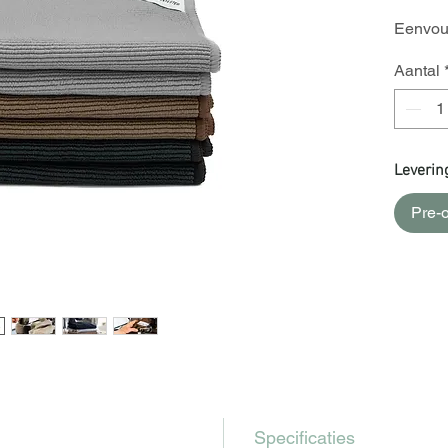
Eenvoud
Aantal
Leverin
Pre-o
Specificaties