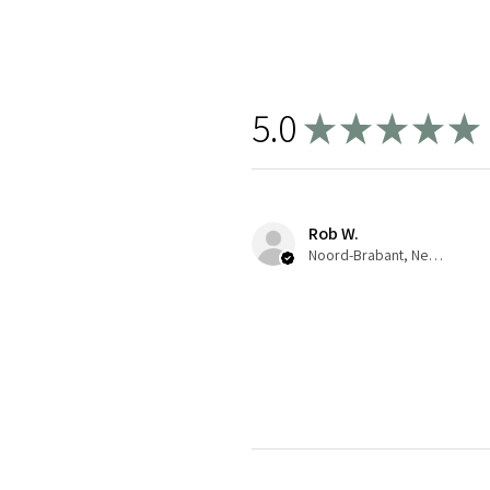
5.0
★
★
★
★
★
Rob W.
Noord-Brabant, Netherlands