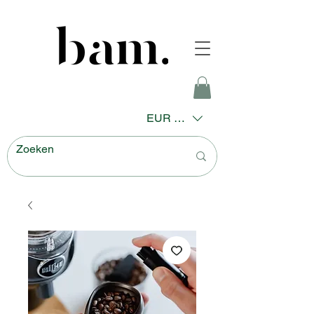
EUR (€)