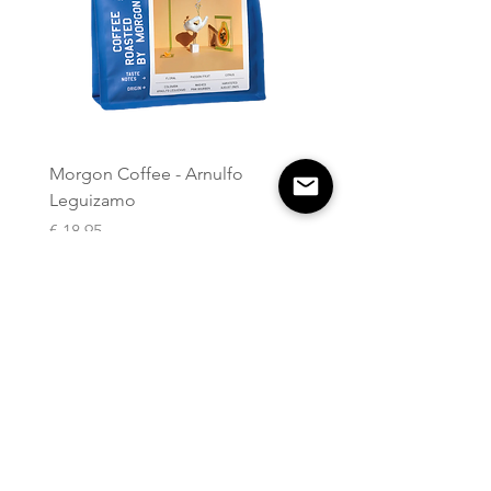
warm, waardoor je de pers vol
hete inhoud gemakkelijk
vasthoudt. Hario Cafe Press U
wordt vervaardigd in Japan en
voldoet aan de hoogste normen,
waardoor het al jaren een solide
brouwer is.
Morgon Coffee - Arnulfo
Leguizamo
Prijs
€ 18,95
incl.Btw
In winkelwagen
Nieuw
Nieuw
Nieuw
Nieuw
Nieuw
Nieuw
Nieuw
Nieuw
Over BAM
Algemene
voorwaarden