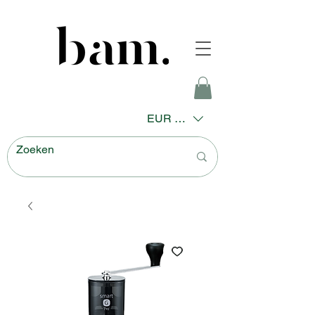
EUR (€)