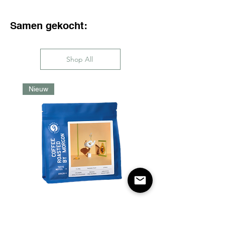
wordt aangepast met een knop
onder het bonenreservoir. Het is
Samen gekocht:
snel en gemakkelijk.
Capaciteit
In de bovenste container past
Shop All
maximaal 24 gram koffie. Deze
hoeveelheid is voldoende voor 1-
Nieuw
2 personen.
Morgon Coffee - Arnulfo
Leguizamo