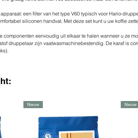
t apparaat: een filter van het type V60 typisch voor Hario-drupp
comfortabel siliconen handvat. Met deze set kunt u uw koffie zet
lle componenten eenvoudig uit elkaar te halen wanneer u ze 
tstof druppelaar zijn vaatwasmachinebestendig. De karaf is co
uks).
ht:
Nieuw
Nieuw