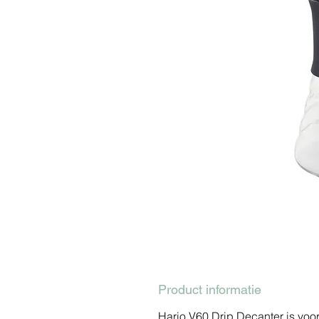
Product informatie
Hario V60 Drip Decanter is voo