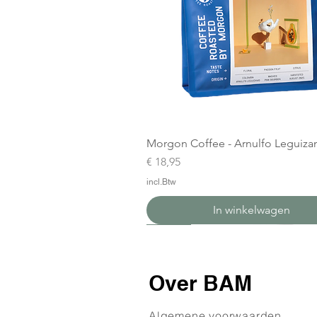
Morgon Coffee - Arnulfo Leguiz
Prijs
€ 18,95
incl.Btw
In winkelwagen
Nieuw
Nieuw
Over BAM
Algemene voorwaarden