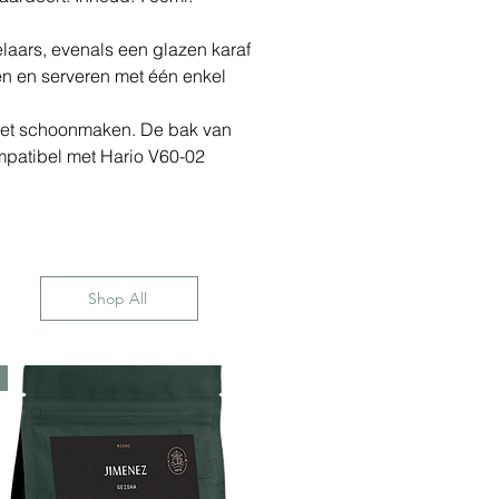
elaars, evenals een glazen karaf
ten en serveren met één enkel
moet schoonmaken. De bak van
mpatibel met Hario V60-02
Shop All