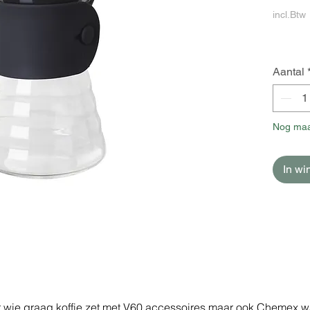
incl.Btw
Aantal
Nog maa
In w
r wie graag koffie zet met V60 accessoires maar ook Chemex w