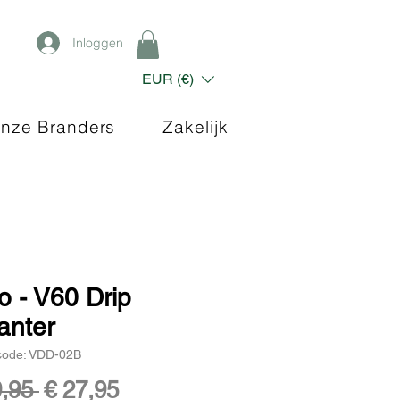
Inloggen
EUR (€)
nze Branders
Zakelijk
o - V60 Drip
anter
code: VDD-02B
Normale
Verkoopprijs
9,95 
€ 27,95