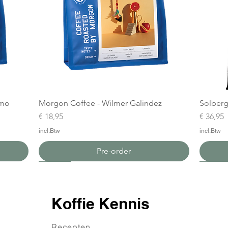
amo
Morgon Coffee - Wilmer Galindez
Solberg
Prijs
Prijs
€ 18,95
€ 36,95
incl.Btw
incl.Btw
Pre-order
Nieuw
Nieuw
Nieuw
Nieuw
Koffie Kennis
Recepten