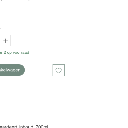
prijs
*
r 2 op voorraad
inkelwagen
aardeert. Inhoud: 700ml.