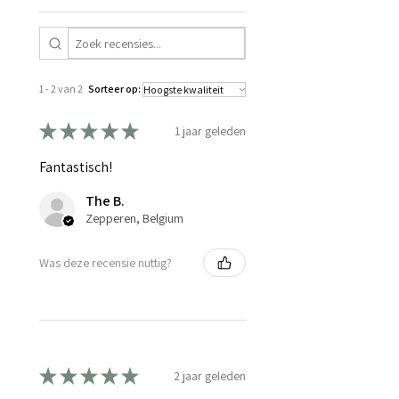
1 - 2 van 2
Sorteer op:
★
★
★
★
★
1 jaar geleden
Fantastisch!
The B.
Zepperen, Belgium
Was deze recensie nuttig?
★
★
★
★
★
2 jaar geleden