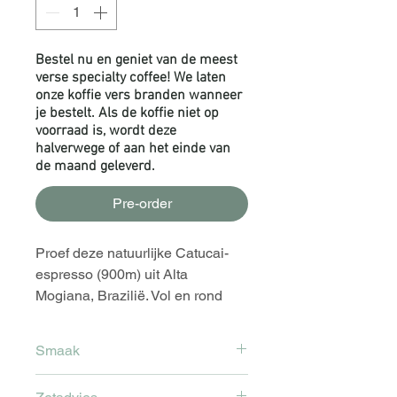
Bestel nu en geniet van de meest
verse specialty coffee! We laten
onze koffie vers branden wanneer
je bestelt. Als de koffie niet op
voorraad is, wordt deze
halverwege of aan het einde van
de maand geleverd.
Pre-order
Proef deze natuurlijke Catucai-
espresso (900m) uit Alta
Mogiana, Brazilië. Vol en rond
met tonen van pure chocolade en
hazelnoot, duurzaam verbouwd
Smaak
door Vanessa Moreno.
Rond met tonen van donkere