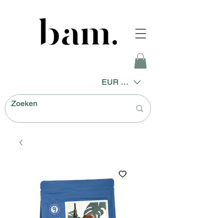
EUR (€)