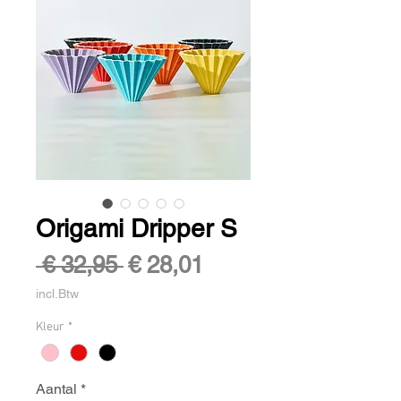
Origami Dripper S
Normale
Verkoopprijs
 € 32,95 
€ 28,01
prijs
incl.Btw
Kleur
*
Aantal
*