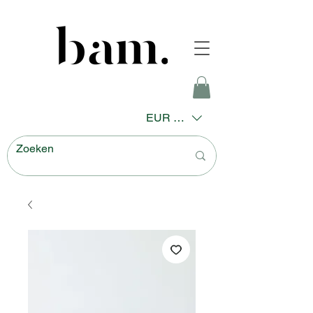
EUR (€)