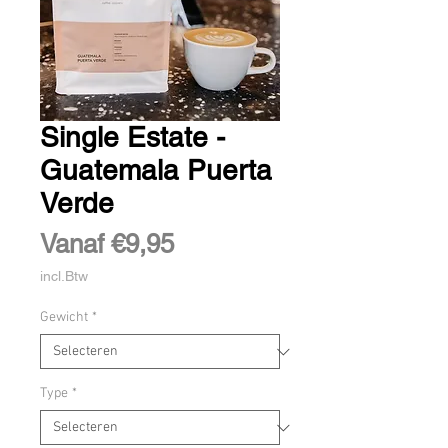
Single Estate -
Guatemala Puerta
Verde
Verkoopprijs
Vanaf
€9,95
incl.Btw
Gewicht
*
Type
*