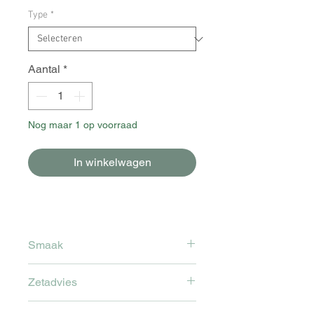
Type
*
Aantal
*
Nog maar 1 op voorraad
In winkelwagen
Smaak
Smaken van bosbes, panela en
Zetadvies
papaja.
Deze bonen zijn geschikt voor