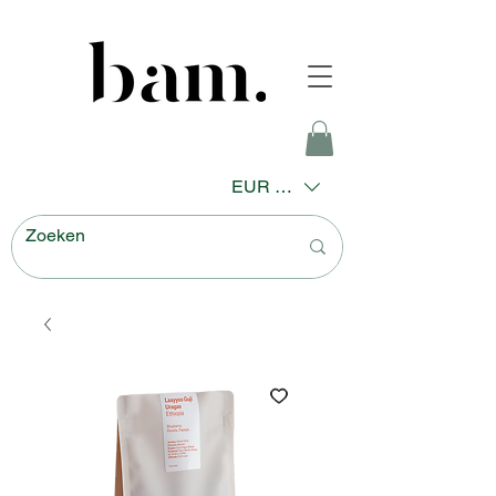
EUR (€)